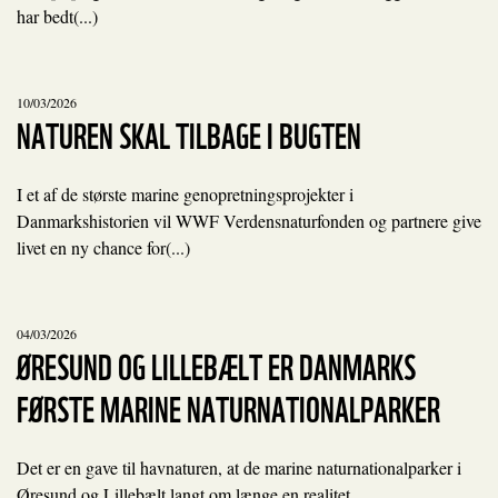
har bedt(...)
10/03/2026
NATUREN SKAL TILBAGE I BUGTEN
I et af de største marine genopretningsprojekter i
Danmarkshistorien vil WWF Verdensnaturfonden og partnere give
livet en ny chance for(...)
04/03/2026
ØRESUND OG LILLEBÆLT ER DANMARKS
FØRSTE MARINE NATURNATIONALPARKER
Det er en gave til havnaturen, at de marine naturnationalparker i
Øresund og Lillebælt langt om længe en realitet.