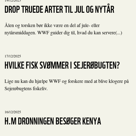
19/12/2025
DROP TRUEDE ARTER TIL JUL OG NYTÅR
Ålen og torsken bør ikke være en del af jule- eller
nytårsmiddagen. WWF guider dig til, hvad du kan servere(...)
17/12/2025
HVILKE FISK SVØMMER I SEJERØBUGTEN?
Lige nu kan du hjælpe WWF og forskere med at blive klogere på
Sejerøbugtens fiskeliv.
16/12/2025
H.M DRONNINGEN BESØGER KENYA