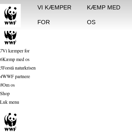
VI KÆMPER
KÆMP MED
FOR
OS
7
Vi kæmper for
6
Kæmp med os
5
Forstå naturkrisen
4
WWF partnere
8
Om os
Shop
Luk menu