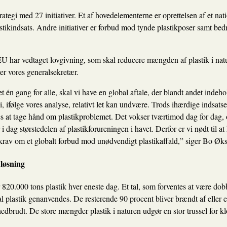
ategi med 27 initiativer. Et af hovedelementerne er oprettelsen af et nat
tikindsats. Andre initiativer er forbud mod tynde plastikposer samt bed
U har vedtaget lovgivning, som skal reducere mængden af plastik i nat
er vores generalsekretær.
t én gang for alle, skal vi have en global aftale, der blandt andet indeh
, ifølge vores analyse, relativt let kan undvære. Trods ihærdige indsats
s at tage hånd om plastikproblemet. Det vokser tværtimod dag for dag, 
i dag størstedelen af ​​plastikforureningen i havet. Derfor er vi nødt til
t krav om et globalt forbud mod unødvendigt plastikaffald,” siger Bo Øk
løsning
820.000 tons plastik hver eneste dag. Et tal, som forventes at være dobb
l plastik genanvendes. De resterende 90 procent bliver brændt af eller e
r nedbrudt. De store mængder plastik i naturen udgør en stor trussel for k