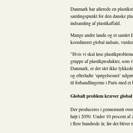
Danmark har allerede en plastikstr
samlingspunkt for den danske plas
indsamling af plastikaffald.
Mange andre lande og et samlet E
koordineret global indsats, vurder
”Hvis vi skal løse plastikprobleme
gruppe af plastikprodukter, som vi
Danmark, er det slet ikke lykkede
og efterladte ’spøgelsesnet’ udgør 
til forhandlingerne i Paris med e
Globalt problem kræver global 
Der produceres i gennemsnit over 
højt i 2050. Under 10 procent af a
i flere hundrede år, før det blive