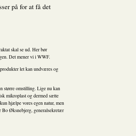
ser på for at få det
aktat skal se ud. Her bør
rdagen. Det mener vi i WWF.
ikprodukter let kan undværes og
en større omstilling. Lige nu kan
tisk mikroplast og dermed sætte
e kun hjælpe vores egen natur, men
ger Bo Øksnebjerg, generalsekretær