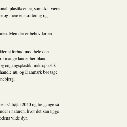
ionalt plastikcenter, som skal være
re og mere ens sortering og
uren. Men der er behov for en
older et forbud mod hele den
er i mange lande, heriblandt
og engangsplastik, mikroplastik
 at handle nu, og Danmark bør tage
snebjerg.
elt så højt i 2040 og tre gange så
nder i naturen, hvor det kan ligge
lodens vilde dyr.