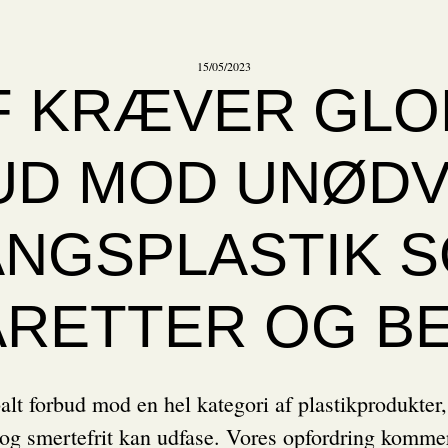
15/05/2023
 KRÆVER GLO
UD MOD UNØDV
NGSPLASTIK S
ARETTER OG BE
alt forbud mod en hel kategori af plastikprodukter,
gt og smertefrit kan udfase. Vores opfordring komme