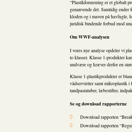
“Plastikforurening er et globalt p
genanvende det. Samtidig ender for 
kloden og i maven på havfugle, ha
juridisk bindende forbud mod unø
Om WWF-analysen
I vores nye analyse opdeler vi pla
to klasser. Klasse 1-produkter kan
undvære og kræver derfor en større
Klasse 1-plastikprodukter er bland
vådservietter samt mikroplastik i
tandpastatuber, læbestifter, indpak
Se og download rapporterne
Download rapporten “Break
Download rapporten “Regul