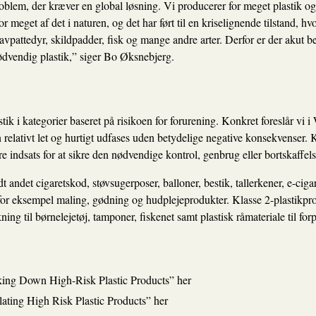
roblem, der kræver en global løsning. Vi producerer for meget plastik og 
meget af det i naturen, og det har ført til en kriselignende tilstand, hvor
vpattedyr, skildpadder, fisk og mange andre arter. Derfor er der akut be
dvendig plastik,” siger Bo Øksnebjerg.
stik i kategorier baseret på risikoen for forurening. Konkret foreslår vi
 relativt let og hurtigt udfases uden betydelige negative konsekvenser. 
 indsats for at sikre den nødvendige kontrol, genbrug eller bortskaffels
t andet cigaretskod, støvsugerposer, balloner, bestik, tallerkener, e-cig
 for eksempel maling, gødning og hudplejeprodukter. Klasse 2-plastikpr
ning til børnelejetøj, tamponer, fiskenet samt plastisk råmateriale til fo
ing Down High-Risk Plastic Products”
her
ating High Risk Plastic Products”
her