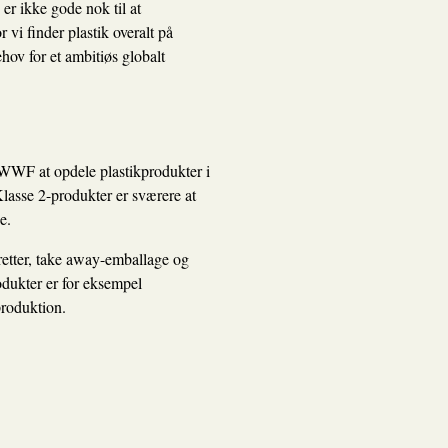
er ikke gode nok til at
 vi finder plastik overalt på
hov for et ambitiøs globalt
 i WWF at opdele plastikprodukter i
Klasse 2-produkter er sværere at
e.
aretter, take away-emballage og
odukter er for eksempel
rproduktion.