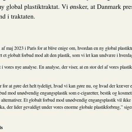
 global plastiktraktat. Vi ønsker, at Danmark pres
nd i traktaten.
af maj 2023 i Paris for at blive enige om, hvordan en ny global plastiktr
rt et globalt forbud mod alt den plastik, som vi let kan undvære i hve
 vores nye analyse. En analyse, der viser, at en stor del af vores plast
er for at gøre det helt tydeligt, hvad vi kan gøre nu, og hvad der kræver 
t forbud mod unødvendig engangsplastik som e-cigaretter, bestik og kosme
 alternativer. Et globalt forbud mod unødvendig engangsplastik vil ikk
ika, der lider gevaldigt under vores enorme globale plastikforbrug,” si
ts