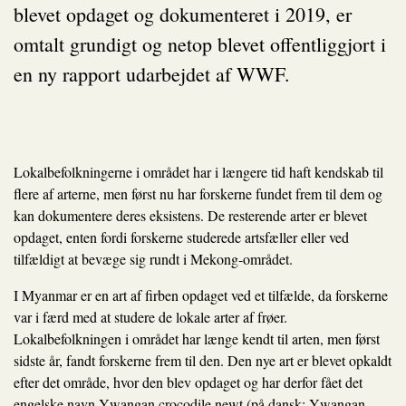
blevet opdaget og dokumenteret i 2019, er
omtalt grundigt og netop blevet offentliggjort i
en ny rapport udarbejdet af WWF.
Lokalbefolkningerne i området har i længere tid haft kendskab til
flere af arterne, men først nu har forskerne fundet frem til dem og
kan dokumentere deres eksistens. De resterende arter er blevet
opdaget, enten fordi forskerne studerede artsfæller eller ved
tilfældigt at bevæge sig rundt i Mekong-området.
I Myanmar er en art af firben opdaget ved et tilfælde, da forskerne
var i færd med at studere de lokale arter af frøer.
Lokalbefolkningen i området har længe kendt til arten, men først
sidste år, fandt forskerne frem til den. Den nye art er blevet opkaldt
efter det område, hvor den blev opdaget og har derfor fået det
engelske navn Ywangan crocodile newt (på dansk: Ywangan