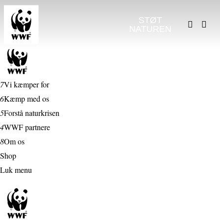
STØT
NATUREN
7
Vi kæmper for
6
Kæmp med os
5
Forstå naturkrisen
4
WWF partnere
8
Om os
Shop
Luk menu