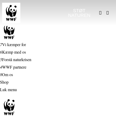
STØT
NATUREN
7
Vi kæmper for
6
Kæmp med os
5
Forstå naturkrisen
4
WWF partnere
8
Om os
Shop
Luk menu