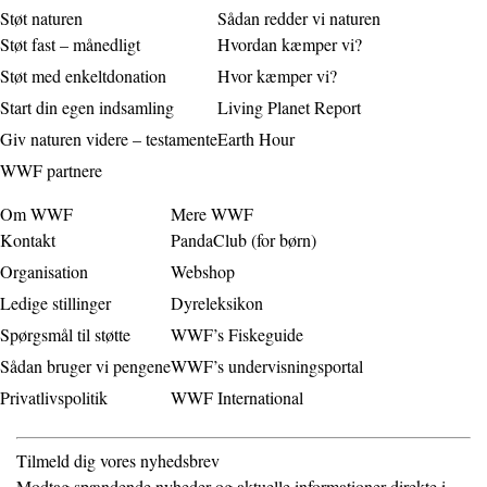
Støt naturen
Sådan redder vi naturen
Støt fast – månedligt
Hvordan kæmper vi?
Støt med enkeltdonation
Hvor kæmper vi?
Start din egen indsamling
Living Planet Report
Giv naturen videre – testamente
Earth Hour
WWF partnere
Om WWF
Mere WWF
Kontakt
PandaClub (for børn)
Organisation
Webshop
Ledige stillinger
Dyreleksikon
Spørgsmål til støtte
WWF’s Fiskeguide
Sådan bruger vi pengene
WWF’s undervisningsportal
Privatlivspolitik
WWF International
Tilmeld dig vores nyhedsbrev
Modtag spændende nyheder og aktuelle informationer direkte i