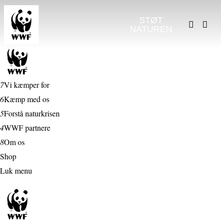
STØT
NATUREN
7
Vi kæmper for
6
Kæmp med os
5
Forstå naturkrisen
4
WWF partnere
8
Om os
Shop
Luk menu