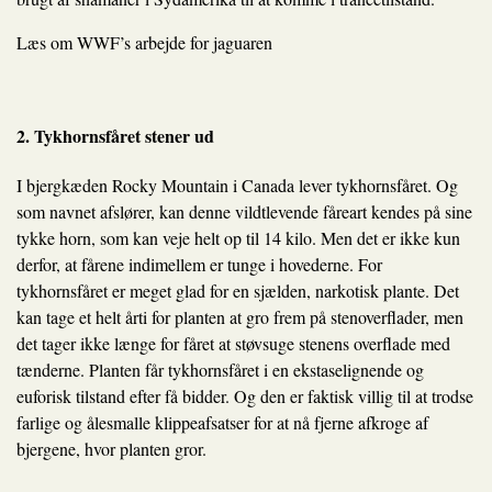
Læs om WWF’s arbejde for jaguaren
2. Tykhornsfåret stener ud
I bjergkæden Rocky Mountain i Canada lever tykhornsfåret. Og
som navnet afslører, kan denne vildtlevende fåreart kendes på sine
tykke horn, som kan veje helt op til 14 kilo. Men det er ikke kun
derfor, at fårene indimellem er tunge i hovederne. For
tykhornsfåret er meget glad for en sjælden, narkotisk plante. Det
kan tage et helt årti for planten at gro frem på stenoverflader, men
det tager ikke længe for fåret at støvsuge stenens overflade med
tænderne. Planten får tykhornsfåret i en ekstaselignende og
euforisk tilstand efter få bidder. Og den er faktisk villig til at trodse
farlige og ålesmalle klippeafsatser for at nå fjerne afkroge af
bjergene, hvor planten gror.