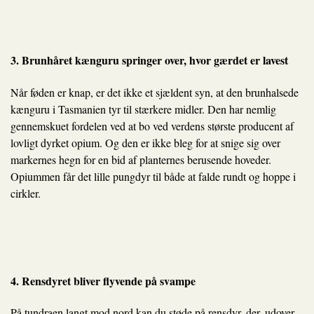
3. Brunhåret kænguru springer over, hvor gærdet er lavest
Når føden er knap, er det ikke et sjældent syn, at den brunhalsede
kænguru i Tasmanien tyr til stærkere midler. Den har nemlig
gennemskuet fordelen ved at bo ved verdens største producent af
lovligt dyrket opium. Og den er ikke bleg for at snige sig over
markernes hegn for en bid af planternes berusende hoveder.
Opiummen får det lille pungdyr til både at falde rundt og hoppe i
cirkler.
4. Rensdyret bliver flyvende på svampe
På tundraen langt mod nord kan du støde på rensdyr, der, udover