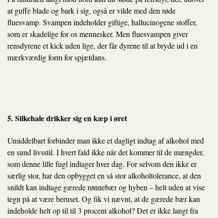
at guffe blade og bark i sig, også er vilde med den røde
fluesvamp. Svampen indeholder giftige, hallucinogene stoffer,
som er skadelige for os mennesker. Men fluesvampen giver
rensdyrene et kick uden lige, der får dyrene til at bryde ud i en
mærkværdig form for spjætdans.
5. Silkehale drikker sig en kæp i øret
Umiddelbart forbinder man ikke et dagligt indtag af alkohol med
en sund livsstil. I hvert fald ikke når det kommer til de mængder,
som denne lille fugl indtager hver dag. For selvom den ikke er
særlig stor, har den opbygget en så stor alkoholtolerance, at den
snildt kan indtage gærede rønnebær og hyben – helt uden at vise
tegn på at være beruset. Og fik vi nævnt, at de gærede bær kan
indeholde helt op til til 3 procent alkohol? Det er ikke langt fra