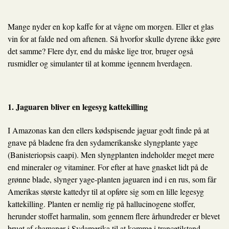
Mange nyder en kop kaffe for at vågne om morgen. Eller et glas
vin for at falde ned om aftenen. Så hvorfor skulle dyrene ikke gøre
det samme? Flere dyr, end du måske lige tror, bruger også
rusmidler og simulanter til at komme igennem hverdagen.
1. Jaguaren bliver en legesyg kattekilling
I Amazonas kan den ellers kødspisende jaguar godt finde på at
gnave på bladene fra den sydamerikanske slyngplante yage
(Banisteriopsis caapi). Men slyngplanten indeholder meget mere
end mineraler og vitaminer. For efter at have gnasket lidt på de
grønne blade, slynger yage-planten jaguaren ind i en rus, som får
Amerikas største kattedyr til at opføre sig som en lille legesyg
kattekilling. Planten er nemlig rig på hallucinogene stoffer,
herunder stoffet harmalin, som gennem flere århundreder er blevet
brugt af shamaner i Sydamerika til at komme i trancetilstand.