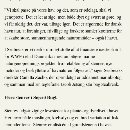
”Vi skal passe på vores hav, og det, som er ødelagt, skal vi
genoprette. Det er let at sige, men både dyrt og svært at gøre, og
vi får aldrig det, der var, tilbage igen. Det er afgørende for dansk
havnatur, at foreninger, frivillige og forskere samler kræfterne for
at skabe store, sammenhængende naturområder – også i havet.
I Seabreak er vi derfor utroligt stolte af at finansiere næste skridt
for WWF i et af Danmarks mest ambitiøse marine
naturgenopretningsprojekter, hvor etablering af stenrev, nye
metoder og beskyttelse af havnaturen følges ad,” siger Seabreaks
direktør Camilla Zacho, der oprindeligt er uddannet marinbiolog
og sammen med sin ægtefælle Jacob Jelsing står bag Seabreak.
Flere stenrev i Sejerø Bugt
Stenrev udgør vigtige levesteder for plante- og dyrelivet i havet.
Her lever både muslinger, krebsdyr og en bred variation af fisk,
herunder torsk. Stenrev er altså én af grundstenene i havets