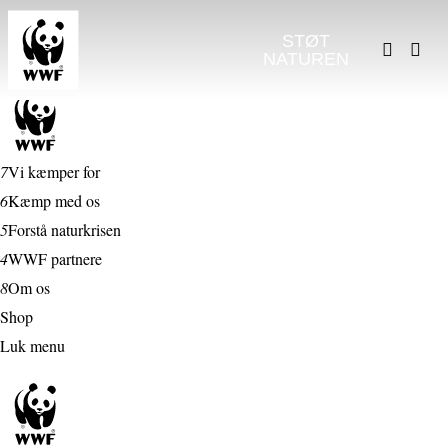
STØT
NATUREN
7
Vi kæmper for
6
Kæmp med os
5
Forstå naturkrisen
4
WWF partnere
8
Om os
Shop
Luk menu