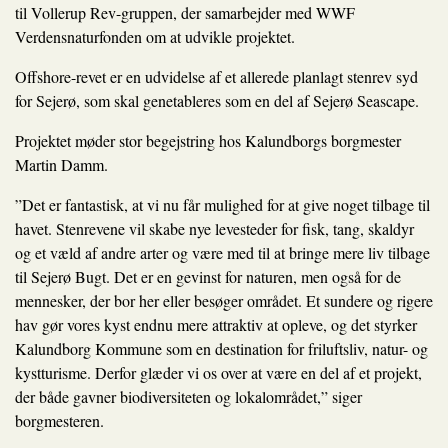
til Vollerup Rev-gruppen, der samarbejder med WWF
Verdensnaturfonden om at udvikle projektet.
Offshore-revet er en udvidelse af et allerede planlagt stenrev syd
for Sejerø, som skal genetableres som en del af Sejerø Seascape.
Projektet møder stor begejstring hos Kalundborgs borgmester
Martin Damm.
”Det er fantastisk, at vi nu får mulighed for at give noget tilbage til
havet. Stenrevene vil skabe nye levesteder for fisk, tang, skaldyr
og et væld af andre arter og være med til at bringe mere liv tilbage
til Sejerø Bugt. Det er en gevinst for naturen, men også for de
mennesker, der bor her eller besøger området. Et sundere og rigere
hav gør vores kyst endnu mere attraktiv at opleve, og det styrker
Kalundborg Kommune som en destination for friluftsliv, natur- og
kystturisme. Derfor glæder vi os over at være en del af et projekt,
der både gavner biodiversiteten og lokalområdet,” siger
borgmesteren.