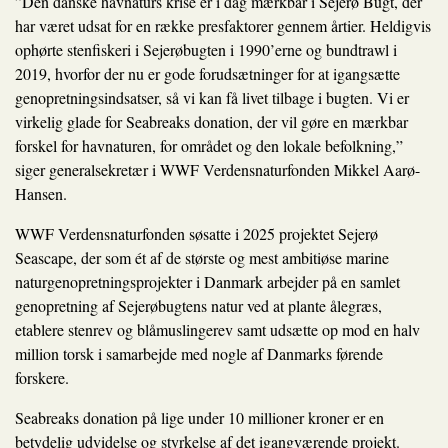
”Den danske havnaturs krise er i dag mærkbar i Sejerø Bugt, der
har været udsat for en række presfaktorer gennem årtier. Heldigvis
ophørte stenfiskeri i Sejerøbugten i 1990’erne og bundtrawl i
2019, hvorfor der nu er gode forudsætninger for at igangsætte
genopretningsindsatser, så vi kan få livet tilbage i bugten. Vi er
virkelig glade for Seabreaks donation, der vil gøre en mærkbar
forskel for havnaturen, for området og den lokale befolkning,”
siger generalsekretær i WWF Verdensnaturfonden Mikkel Aarø-
Hansen.
WWF Verdensnaturfonden søsatte i 2025 projektet Sejerø
Seascape, der som ét af de største og mest ambitiøse marine
naturgenopretningsprojekter i Danmark arbejder på en samlet
genopretning af Sejerøbugtens natur ved at plante ålegræs,
etablere stenrev og blåmuslingerev samt udsætte op mod en halv
million torsk i samarbejde med nogle af Danmarks førende
forskere.
Seabreaks donation på lige under 10 millioner kroner er en
betydelig udvidelse og styrkelse af det igangværende projekt.