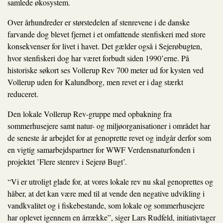
samlede økosystem.
Over århundreder er størstedelen af stenrevene i de danske
farvande dog blevet fjernet i et omfattende stenfiskeri med store
konsekvenser for livet i havet. Det gælder også i Sejerøbugten,
hvor stenfiskeri dog har været forbudt siden 1990’erne. På
historiske søkort ses Vollerup Rev 700 meter ud for kysten ved
Vollerup uden for Kalundborg, men revet er i dag stærkt
reduceret.
Den lokale Vollerup Rev-gruppe med opbakning fra
sommerhusejere samt natur- og miljøorganisationer i området har
de seneste år arbejdet for at genoprette revet og indgår derfor som
en vigtig samarbejdspartner for WWF Verdensnaturfonden i
projektet ’Flere stenrev i Sejerø Bugt’.
“Vi er utroligt glade for, at vores lokale rev nu skal genoprettes og
håber, at det kan være med til at vende den negative udvikling i
vandkvalitet og i fiskebestande, som lokale og sommerhusejere
har oplevet igennem en årrække”, siger Lars Rudfeld, initiativtager