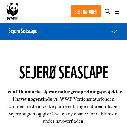
STØT NATUREN
Sejerø Seascape
Spørgsmål og svar
Seabreak
SEJERØ SEASCAPE
ét af Danmarks største naturgenopretningsprojekter
I
i havet nogensinde
vil WWF Verdensnaturfonden
sammen med en række partnere bringe naturen tilbage i
Sejerøbugten og give livet en ny chance for at blomstre
under havoverfladen.