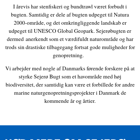
I årevis har stenfiskeri og bundtrawl
været forbudt i
bugten. Samtidig er dele af bugten udpeget til Natura
2000-område, og det omkringliggende landskab er
udpeget til UNESCO Global Geopark. Sejerø
b
ugten
er
dermed
anerkendt
som e
t
værdiful
dt
naturområd
e
og har
trods sin drastiske tilbagegang fortsat gode muligheder for
genopretning.
Vi arbejder med nogle af Danmarks førende forskere på at
styrke Sejerø Bugt som et havområde med høj
biodiversitet, der samtidig kan være et forbillede for andre
marine naturgenopretningsprojekter i Danmark de
kommende år og årtier.