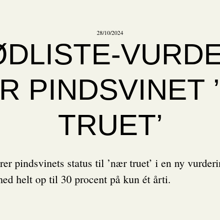
28/10/2024
ØDLISTE-VURDE
R PINDSVINET
TRUET’
er pindsvinets status til ’nær truet’ i en ny vurderi
ed helt op til 30 procent på kun ét årti.