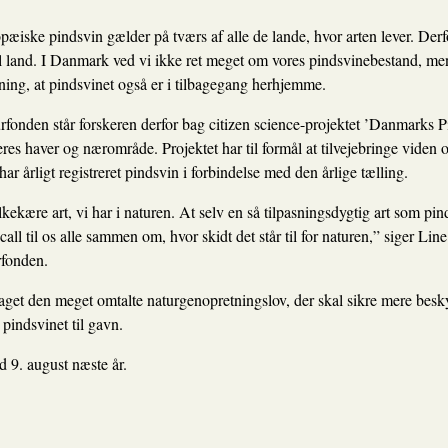
æiske pindsvin gælder på tværs af alle de lande, hvor arten lever. Derfo
 til land. I Danmark ved vi ikke ret meget om vores pindsvinebestand, me
ng, at pindsvinet også er i tilbagegang herhjemme.
en står forskeren derfor bag citizen science-projektet
’Danmarks Pi
deres haver og nærområde. Projektet har til formål at tilvejebringe viden
har årligt registreret pindsvin i forbindelse med den årlige tælling.
ekære art, vi har i naturen. At selv en så tilpasningsdygtig art som pin
ll til os alle sammen om, hvor skidt det står til for naturen,” siger Line
fonden.
aget den meget omtalte naturgenopretningslov, der skal sikre mere beskyt
pindsvinet til gavn.
d 9. august næste år.