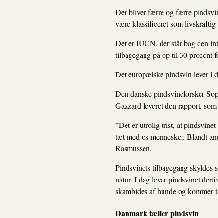
Der bliver færre og færre pindsvin 
være klassificeret som livskraftig 
Det er
IUCN
, der står bag den i
tilbagegang på op til 30 procent fo
Det europæiske pindsvin lever i 
Den danske pindsvineforsker Sop
Gazzard leveret den rapport, som 
”Det er utrolig trist, at pindsvine
tæt med os mennesker. Blandt ande
Rasmussen.
Pindsvinets tilbagegang skyldes sæ
natur. I dag lever pindsvinet derfo
skambides af hunde og kommer ti
Danmark tæller pindsvin