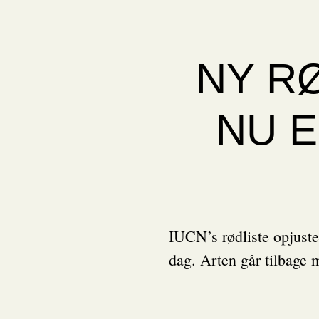
NY R
NU E
IUCN’s rødliste opjuster
dag. Arten går tilbage m