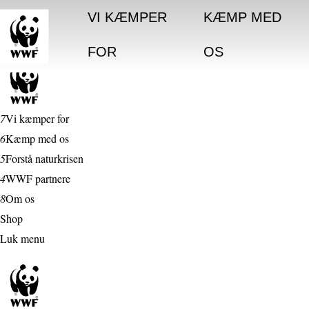
VI KÆMPER
KÆMP MED
FOR
OS
7
Vi kæmper for
6
Kæmp med os
5
Forstå naturkrisen
4
WWF partnere
8
Om os
Shop
Luk menu