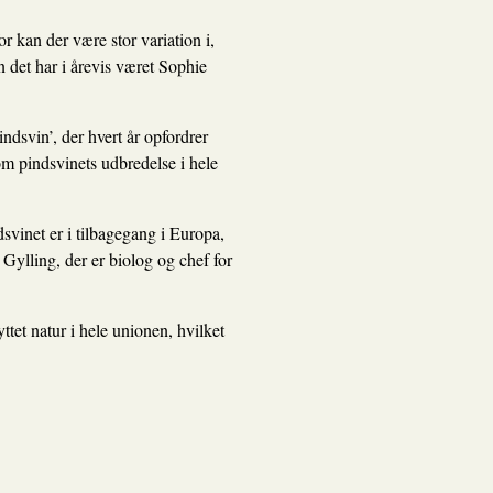
r kan der være stor variation i,
n det har i årevis været Sophie
ndsvin’
, der hvert år opfordrer
 om pindsvinets udbredelse i hele
dsvinet er i tilbagegang i Europa,
 Gylling, der er biolog og chef for
tet natur i hele unionen, hvilket