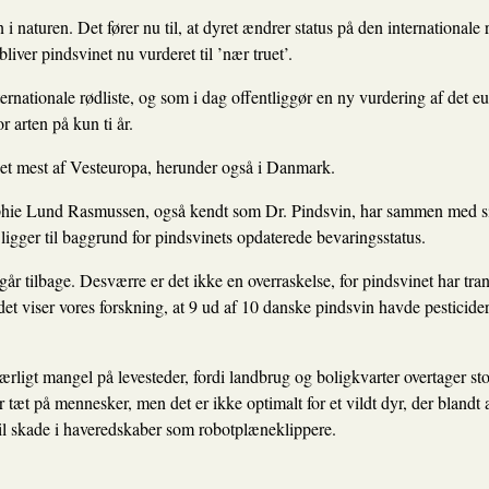
i naturen. Det fører nu til, at dyret ændrer status på den internationale r
bliver pindsvinet nu vurderet til ’nær truet’.
nternationale rødliste, og som i dag offentliggør en ny vurdering af det e
r arten på kun ti år.
det mest af Vesteuropa, herunder også i Danmark.
hie Lund Rasmussen, også kendt som Dr. Pindsvin, har sammen med si
ligger til baggrund for pindsvinets opdaterede bevaringsstatus.
t går tilbage. Desværre er det ikke en overraskelse, for pindsvinet har tran
t viser vores forskning, at 9 ud af 10 danske pindsvin havde pesticider
rligt mangel på levesteder, fordi landbrug og boligkvarter overtager sto
r tæt på mennesker, men det er ikke optimalt for et vildt dyr, der blandt a
l skade i haveredskaber som robotplæneklippere.