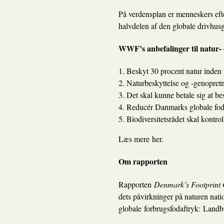
På verdensplan er menneskers efte
halvdelen af den globale drivhus
WWF’s anbefalinger til natur- o
1. Beskyt 30 procent natur inden
2. Naturbeskyttelse og -genopretn
3. Det skal kunne betale sig at b
4. Reducér Danmarks globale foda
5. Biodiversitetsrådet skal kontro
Læs mere
her
.
Om rapporten
Rapporten
Denmark’s Footprint 
dets påvirkninger på naturen nati
globale forbrugsfodaftryk: Landbr