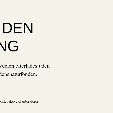
 DEN
ING
vdelen efterlades uden
densnaturfonden.
ostet skovelefanter deres