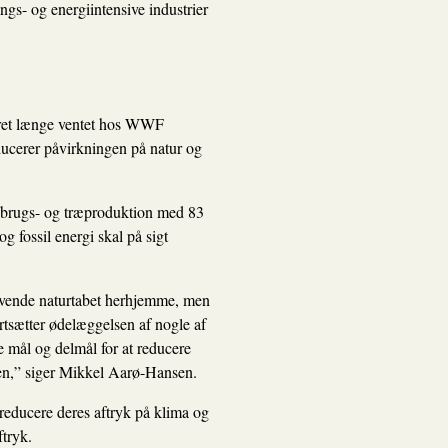
gs- og energiintensive industrier
 været længe ventet hos WWF
ducerer påvirkningen på natur og
ndbrugs- og træproduktion med 83
g fossil energi skal på sigt
t vende naturtabet herhjemme, men
rtsætter ødelæggelsen af nogle af
e mål og delmål for at reducere
en,” siger Mikkel Aarø-Hansen.
 reducere deres aftryk på klima og
ftryk.