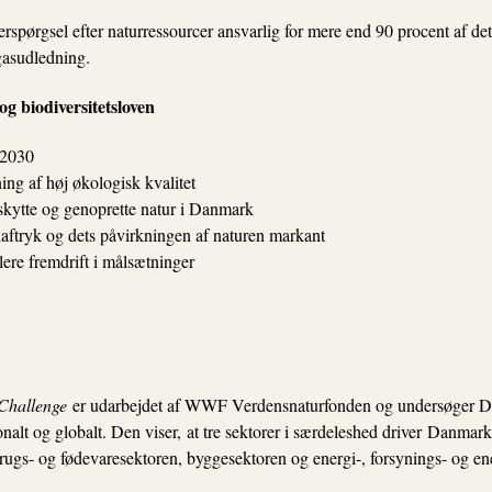
rspørgsel efter naturressourcer ansvarlig for mere end 90 procent af det
gasudledning.
g biodiversitetsloven
 2030
ing af høj økologisk kvalitet
eskytte og genoprette natur i Danmark
ftryk og dets påvirkningen af naturen markant
llere fremdrift i målsætninger
Challenge
er udarbejdet af WWF Verdensnaturfonden og undersøger Da
onalt og globalt. Den viser, at tre sektorer i særdeleshed driver Danmark
ugs- og fødevaresektoren, byggesektoren og energi-, forsynings- og ener