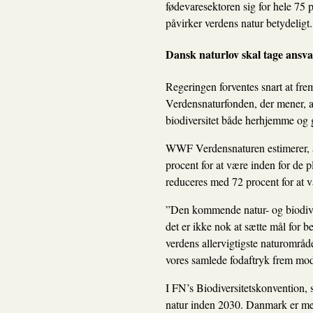
fødevaresektoren sig for hele 75 
påvirker verdens natur betydeligt.
Dansk naturlov skal tage ansva
Regeringen forventes snart at fre
Verdensnaturfonden, der mener, at
biodiversitet både herhjemme og g
WWF Verdensnaturen estimerer, at 
procent for at være inden for de p
reduceres med 72 procent for at v
”Den kommende natur- og biodiver
det er ikke nok at sætte mål for 
verdens allervigtigste naturområd
vores samlede fodaftryk frem mod
I FN’s Biodiversitetskonvention, s
natur inden 2030. Danmark er med a