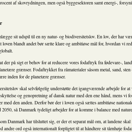
procent af skovrydningen, men også byggesektoren samt energi-, forsynin
r
mlægge sit udspil til en ny natur- og biodiversitetslov. En lov, der har
 loven blandt andet bør sætte klare og ambitiøse mål for, hvordan vi re
lobalt.
der på sigt er behov for at reducere vores fodaftryk fra fødevare-, la
lanetære grænser. Fodaftrykket fra råmaterialer såsom metal, sand, sten o
ære inden for de planetære grænser.
sitetslov skal selvfølgelig understøtte det igangværende arbejde for a
beskyttelse og genopretning af dansk natur med den ene hånd, mens vi fo
er med den anden. Derfor bør der i loven også sættes ambitiøse national
 2050, så Danmark tydeligt arbejder for at komme i balance med natur
om Danmark har tilsluttet sig, er der et separat mål om, at landene skal
ndre ord også internationalt forpligtet til at håndtere sit tårnhøje foda