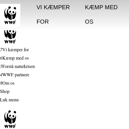
VI KÆMPER
KÆMP MED
FOR
OS
7
Vi kæmper for
6
Kæmp med os
5
Forstå naturkrisen
4
WWF partnere
8
Om os
Shop
Luk menu