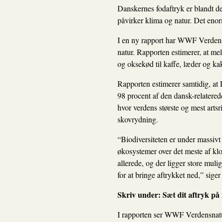
Danskernes fodaftryk er blandt de 
påvirker klima og natur. Det enor
I en ny rapport har WWF Verdensn
natur. Rapporten estimerer, at mel
og oksekød til kaffe, læder og ka
Rapporten estimerer samtidig, at 
98 procent af den dansk-relatered
hvor verdens største og mest arts
skovrydning.
“Biodiversiteten er under massivt
økosystemer over det meste af kl
allerede, og der ligger store mul
for at bringe aftrykket ned,” sig
Skriv under:
Sæt dit aftryk på
I rapporten ser WWF Verdensnatur