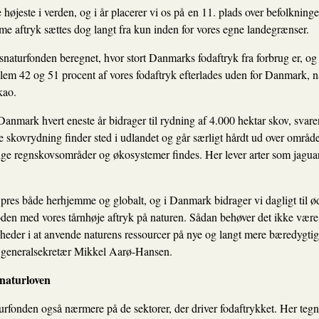
højeste i verden, og i år placerer vi os på
en 11. plads over befolkninge
me aftryk sættes dog langt fra kun inden for vores egne landegrænser.
aturfonden beregnet, hvor stort Danmarks fodaftryk fra forbrug er, og
lem 42 og 51 procent af vores fodaftryk efterlades uden for Danmark, når
kao.
Danmark hvert eneste år bidrager til rydning af 4.000 hektar skov, svar
e skovrydning finder sted i udlandet og går særligt hårdt ud over områd
rige regnskovsområder og økosystemer findes. Her lever arter som jaguar 
 pres både herhjemme og globalt, og i Danmark bidrager vi dagligt til ød
oden med vores tårnhøje aftryk på naturen. Sådan behøver det ikke være
igheder i at anvende naturens ressourcer på nye og langt mere bæredygt
er generalsekretær Mikkel Aarø-Hansen.
 naturloven
fonden også nærmere på de sektorer, der driver fodaftrykket. Her tegn