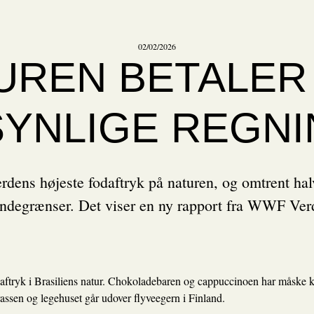
02/02/2026
UREN BETALER
YNLIGE REGN
erdens højeste fodaftryk på naturen, og omtrent hal
landegrænser. Det viser en ny rapport fra WWF Ver
t aftryk i Brasiliens natur. Chokoladebaren og cappuccinoen har måske k
rassen og legehuset går udover flyveegern i Finland.