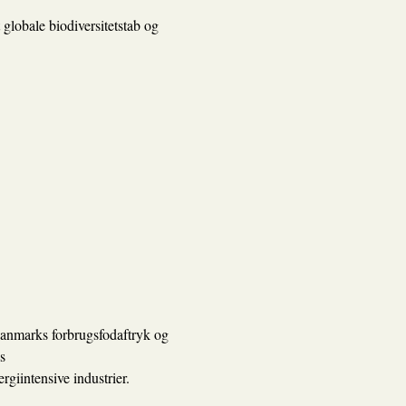
 globale biodiversitetstab og
nmarks forbrugsfodaftryk og
s
giintensive industrier.