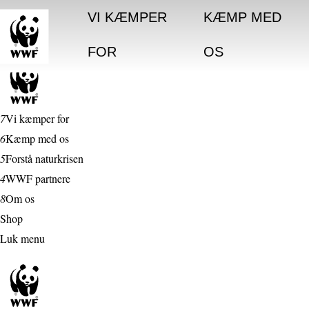
VI KÆMPER
KÆMP MED
FOR
OS
7
Vi kæmper for
6
Kæmp med os
5
Forstå naturkrisen
4
WWF partnere
8
Om os
Shop
Luk menu