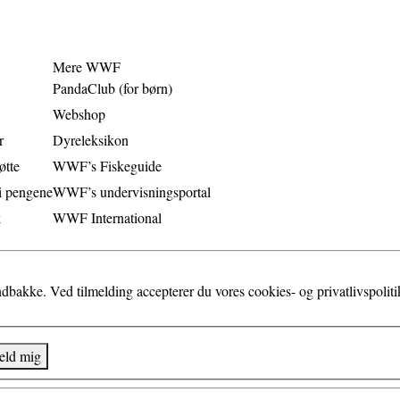
Mere WWF
PandaClub (for børn)
Webshop
r
Dyreleksikon
øtte
WWF’s Fiskeguide
i pengene
WWF’s undervisningsportal
k
WWF International
bakke. Ved tilmelding accepterer du vores cookies- og privatlivspoliti
eld mig