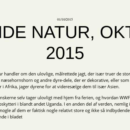
01/10/2015
DE NATUR, O
2015
handler om den ulovlige, målrettede jagt, der især truer de stor
 næsehornshorn og andre dyre-dele, der er dekorative, eller som
i Afrika, jager dyrene for at videresælge dem til især Asien.
skerne selv tager ulovligt med hjem fra ferien, og hvordan WWF
rybskytteri i blandt andet Uganda. I en anden del af verden, nemli
 nogle af dem er faktisk nogle relativt store og ikke så indbyden
de i bladet