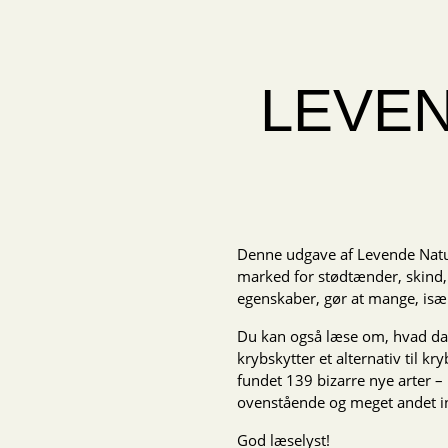
LEVEN
Denne udgave af Levende Natur 
marked for stødtænder, skind,
egenskaber, gør at mange, især 
Du kan også læse om, hvad dan
krybskytter et alternativ til k
fundet 139 bizarre nye arter –
ovenstående og meget andet in
God læselyst!