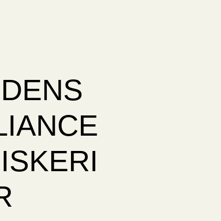
NDENS
LIANCE
ISKERI
R