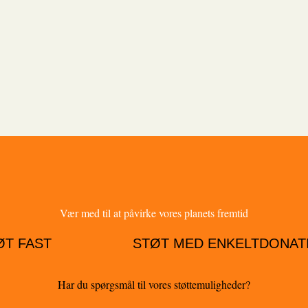
Vær med til at påvirke vores planets fremtid
ØT FAST
STØT MED ENKELTDONAT
Har du spørgsmål til vores støttemuligheder?