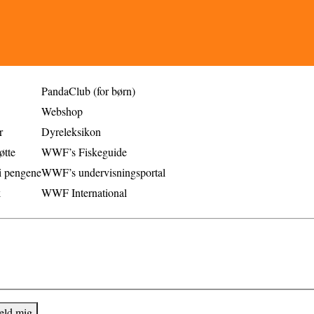
Mere WWF
PandaClub (for børn)
Webshop
r
Dyreleksikon
øtte
WWF’s Fiskeguide
i pengene
WWF’s undervisningsportal
k
WWF International
bakke. Ved tilmelding accepterer du vores cookies- og privatlivspoliti
eld mig