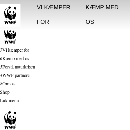
VI KÆMPER
KÆMP MED
FOR
OS
7
Vi kæmper for
6
Kæmp med os
5
Forstå naturkrisen
4
WWF partnere
8
Om os
Shop
Luk menu