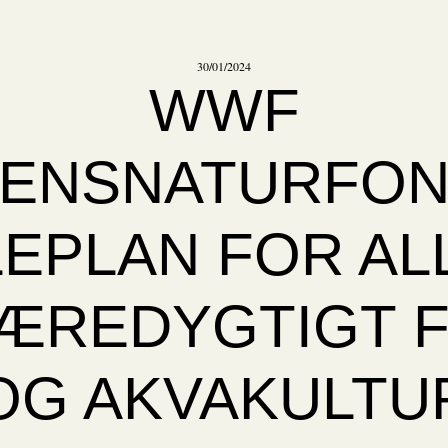
30/01/2024
WWF
ENSNATURFO
EPLAN FOR AL
ÆREDYGTIGT F
OG AKVAKULTU