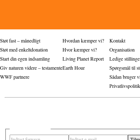
Støt naturen
Sådan redder vi naturen
Om WWF
Støt fast – månedligt
Hvordan kæmper vi?
Kontakt
Støt med enkeltdonation
Hvor kæmper vi?
Organisation
Start din egen indsamling
Living Planet Report
Ledige stillinge
Giv naturen videre – testamente
Earth Hour
Spørgsmål til st
WWF partnere
Sådan bruger v
Privatlivspoliti
Tilmeld dig vores nyhedsbrev
Modtag spændende nyheder og aktuelle informationer direkte i din ind
Footer - nyhedsbrev
Tilm